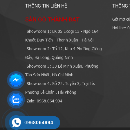
THÔNG TIN LIÊN HỆ
THÔNG 
SÀN GỖ THÀNH ĐẠT
Giờ mở cử
Hotline: 
Showroom 1: LK 05 Licogi 13 - Ngõ 164
Khuất Duy Tiến - Thanh Xuân - Hà Nội
Showroom 2: Tổ 12, Khu 4 Phường Giếng
Đáy, Hạ Long, Quảng Ninh
Showroom 3: 33 Lê Minh Xuân, Phường
Tân Sơn Nhất, Hồ Chí Minh
Showroom 4: Số 22, Tuyến 3, Trại Lẻ,
Phường Lê Chân , Hải Phòng
Zalo: 0968.064.994
0968064994