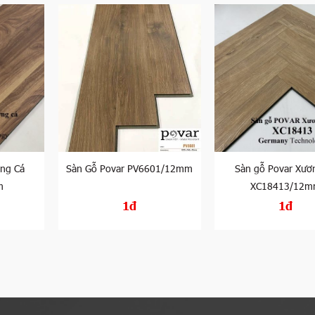
ơng Cá
Sàn Gỗ Povar PV6601/12mm
Sàn gỗ Povar Xươ
m
XC18413/12
1đ
1đ