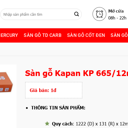
Mở cửa
08h - 22h
MERCURY
SÀN GỖ TD CARB
SÀN GỖ CỐT ĐEN
SÀN GỖ
Sàn gỗ Kapan KP 665/1
Giá bán:
1đ
THÔNG TIN SẢN PHẨM:
Quy cách
: 1222 (D) x 131 (R) x 12