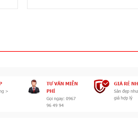
P
TƯ VẤN MIỄN
GIÁ RẺ N
PHÍ
ng >
Sàn đẹp như
giá hợp lý
Gọi ngay: 0967
96 49 94