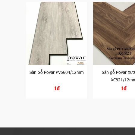
C202/12mm
Sàn Gỗ Povar PV6604/12mm
Sàn gỗ Povar Xư
XC821/12m
1đ
1đ