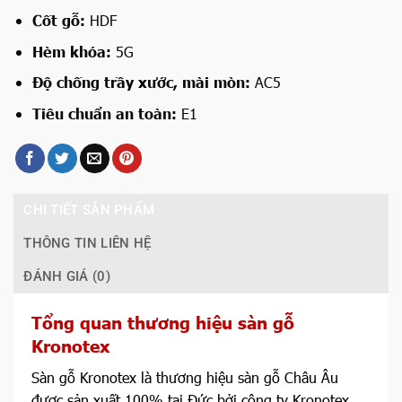
Cốt gỗ:
HDF
Hèm khóa:
5G
Độ chống trầy xước, mài mòn:
AC5
Tiêu chuẩn an toàn:
E1
CHI TIẾT SẢN PHẨM
THÔNG TIN LIÊN HỆ
ĐÁNH GIÁ (0)
Tổng quan thương hiệu sàn gỗ
Kronotex
Sàn gỗ Kronotex là thương hiệu sàn gỗ Châu Âu
được sản xuất 100% tại Đức bởi công ty Kronotex