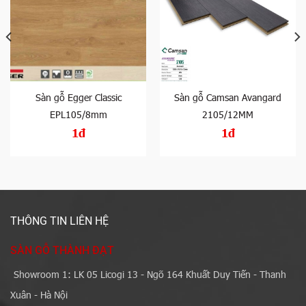
Sàn gỗ Egger Classic
Sàn gỗ Camsan Avangard
EPL105/8mm
2105/12MM
1đ
1đ
THÔNG TIN LIÊN HỆ
SÀN GỖ THÀNH ĐẠT
Showroom 1: LK 05 Licogi 13 - Ngõ 164 Khuất Duy Tiến - Thanh
Xuân - Hà Nội