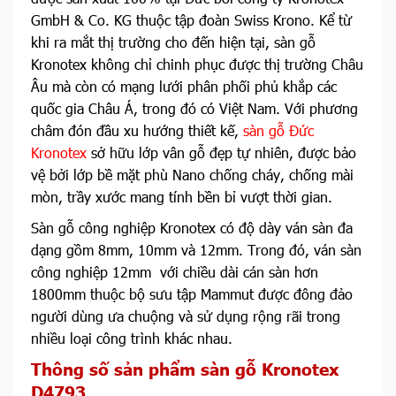
GmbH & Co. KG thuộc tập đoàn Swiss Krono. Kể từ
khi ra mắt thị trường cho đến hiện tại, sàn gỗ
Kronotex không chỉ chinh phục được thị trường Châu
Âu mà còn có mạng lưới phân phối phủ khắp các
quốc gia Châu Á, trong đó có Việt Nam. Với phương
châm đón đầu xu hướng thiết kế,
sàn gỗ Đức
Kronotex
sở hữu lớp vân gỗ đẹp tự nhiên, được bảo
vệ bởi lớp bề mặt phù Nano chống cháy, chống mài
mòn, trầy xước mang tính bền bỉ vượt thời gian.
Sàn gỗ công nghiệp Kronotex có độ dày ván sàn đa
dạng gồm 8mm, 10mm và 12mm. Trong đó, ván sàn
công nghiệp 12mm với chiều dài cán sàn hơn
1800mm thuộc bộ sưu tập Mammut được đông đảo
người dùng ưa chuộng và sử dụng rộng rãi trong
nhiều loại công trình khác nhau.
Thông số sản phẩm sàn gỗ Kronotex
D4793