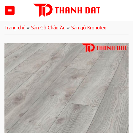
Bỏ
qua
nội
dung
Trang chủ
»
Sàn Gỗ Châu Âu
»
Sàn gỗ Kronotex