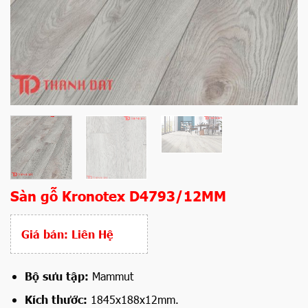
Sàn gỗ Kronotex D4793/12MM
Giá bán:
Liên Hệ
Bộ sưu tập:
Mammut
Kích thước:
1845x188x12mm.