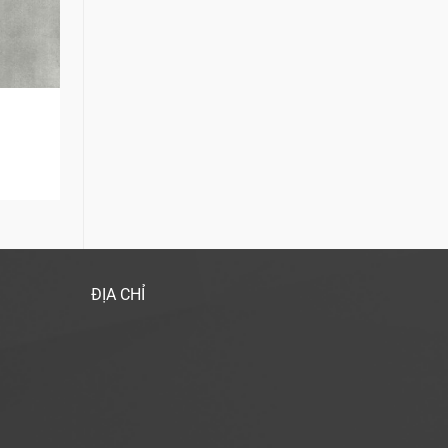
4
ĐỊA CHỈ