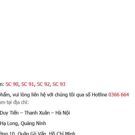
rm:
SC 90
,
SC 91
,
SC 92
,
SC 93
phẩm, vui lòng liên hệ với chúng tôi qua số Hotline
0366 664
m tại địa chỉ:
Duy Tiến – Thanh Xuân – Hà Nội
 Hạ Long, Quảng Ninh
ng 10, Quận Gò Vấp, Hồ Chí Minh