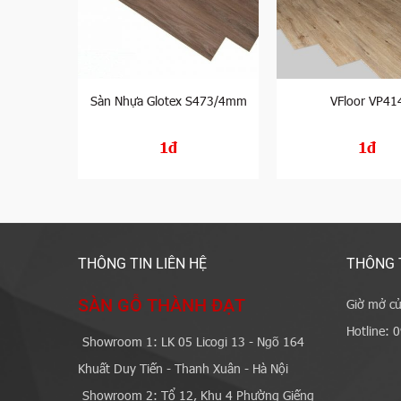
552
Sàn Nhựa Glotex S473/4mm
VFloor VP41
1đ
1đ
THÔNG TIN LIÊN HỆ
THÔNG 
SÀN GỖ THÀNH ĐẠT
Giờ mở cử
Hotline: 
Showroom 1: LK 05 Licogi 13 - Ngõ 164
Khuất Duy Tiến - Thanh Xuân - Hà Nội
Showroom 2: Tổ 12, Khu 4 Phường Giếng