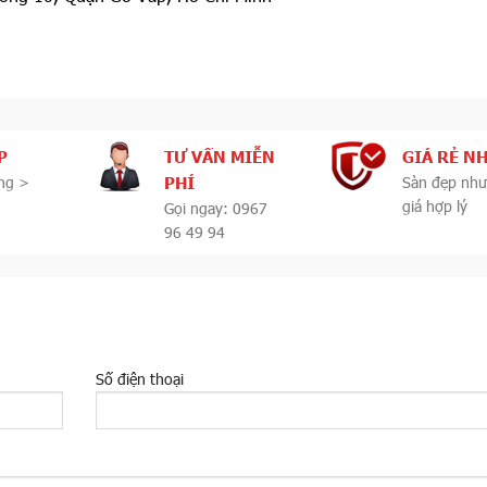
P
TƯ VẤN MIỄN
GIÁ RẺ N
PHÍ
ng >
Sàn đẹp như
giá hợp lý
Gọi ngay: 0967
96 49 94
Số điện thoại