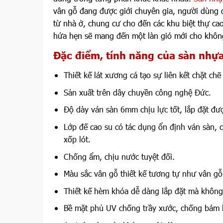
vân gỗ đang được giới chuyên gia, người dùng đ
từ nhà ở, chung cư cho đến các khu biệt thự ca
hứa hẹn sẽ mang đến một làn gió mới cho không
Đặc điểm, tính năng của sàn nhự
Thiết kế lát xương cá tạo sự liên kết chặt ch
Sản xuất trên dây chuyền công nghệ Đức.
Độ dày ván sàn 6mm chịu lực tốt, lắp đặt đượ
Lớp đế cao su có tác dụng ổn định ván sàn, c
xốp lót.
Chống ẩm, chịu nước tuyệt đối.
Màu sắc vân gỗ thiết kế tương tự như vân gỗ
Thiết kế hèm khóa dễ dàng lắp đặt mà không
Bề mặt phủ UV chống trầy xước, chống bám 