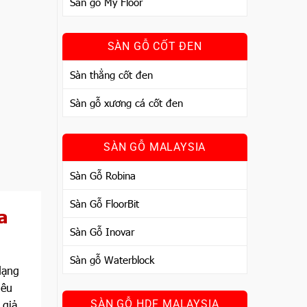
Sàn gỗ My Floor
SÀN GỖ CỐT ĐEN
Sàn thẳng cốt đen
Sàn gỗ xương cá cốt đen
SÀN GỖ MALAYSIA
Sàn Gỗ Robina
Sàn Gỗ FloorBit
a
Sàn Gỗ Inovar
Sàn gỗ Waterblock
dạng
iêu
SÀN GỖ HDF MALAYSIA
 giả