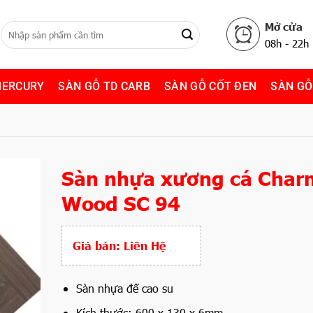
Mở cửa
08h - 22h
MERCURY
SÀN GỖ TD CARB
SÀN GỖ CỐT ĐEN
SÀN GỖ
Sàn nhựa xương cá Char
Wood SC 94
Giá bán:
Liên Hệ
Sàn nhựa đế cao su
Kích thước: 600 x 130 x 6mm