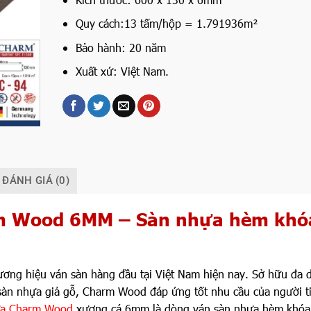
Quy cách:13 tấm/hộp = 1.791936m²
Bảo hành: 20 năm
Xuất xứ: Việt Nam.
ĐÁNH GIÁ (0)
m Wood 6MM – Sàn nhựa hèm khó
hương hiệu ván sàn hàng đầu tại Việt Nam hiện nay. Sở hữu đa 
sàn nhựa giả gỗ, Charm Wood đáp ứng tốt nhu cầu của người t
ựa Charm Wood
xương cá 6mm là dòng ván sàn nhựa hèm khóa