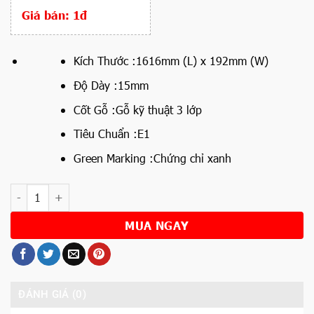
Giá bán:
1đ
Kích Thước :1616
mm (L) x 192mm (W)
Độ Dày :
15mm
Cốt Gỗ :
Gỗ kỹ thuật 3 lớp
Tiêu Chuẩn :
E1
Green Marking :
Chứng chỉ xanh
Số lượng
MUA NGAY
ĐÁNH GIÁ (0)