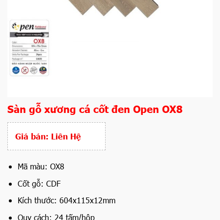
Sàn gỗ xương cá cốt đen Open OX8
Giá bán:
Liên Hệ
Mã màu: OX8
Cốt gỗ: CDF
Kích thước: 604x115x12mm
Quy cách: 24 tấm/hộp