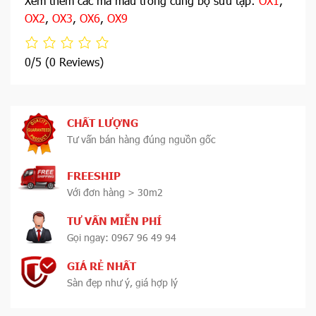
Xem thêm các mã màu trong cùng bộ sưu tập:
OX1
,
OX2
,
OX3
,
OX6
,
OX9
0/5
(0 Reviews)
CHẤT LƯỢNG
Tư vấn bán hàng đúng nguồn gốc
FREESHIP
Với đơn hàng > 30m2
TƯ VẤN MIỄN PHÍ
Gọi ngay: 0967 96 49 94
GIÁ RẺ NHẤT
Sàn đẹp như ý, giá hợp lý