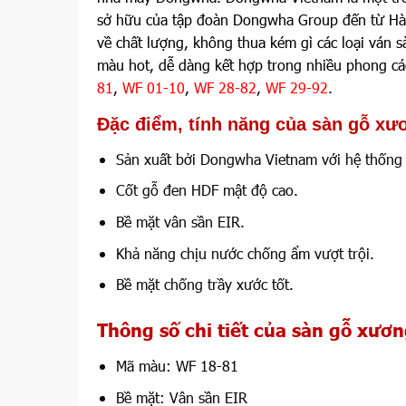
sở hữu của tập đoàn Dongwha Group đến từ Hàn
về chất lượng, không thua kém gì các loại ván
màu hot, dễ dàng kết hợp trong nhiều phong cá
81
,
WF 01-10
,
WF 28-82
,
WF 29-92
.
Đặc điểm, tính năng của sàn gỗ xư
Sản xuất bởi Dongwha Vietnam với hệ thống 
Cốt gỗ đen HDF mật độ cao.
Bề mặt vân sần EIR.
Khả năng chịu nước chống ẩm vượt trội.
Bề mặt chống trầy xước tốt.
Thông số chi tiết của sàn gỗ xươ
Mã màu: WF 18-81
Bề mặt: Vân sần EIR