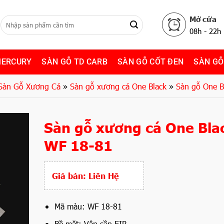
Mở cửa
08h - 22h
MERCURY
SÀN GỖ TD CARB
SÀN GỖ CỐT ĐEN
SÀN GỖ
Sàn Gỗ Xương Cá
»
Sàn gỗ xương cá One Black
»
Sàn gỗ One B
Sàn gỗ xương cá One Bla
WF 18-81
Giá bán:
Liên Hệ
Mã màu: WF 18-81
Bề mặt: Vân sần EIR