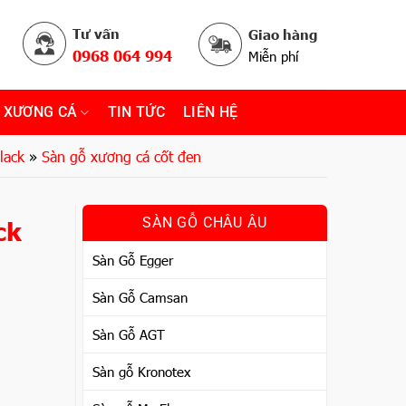
Tư vấn
Giao hàng
0968 064 994
Miễn phí
 XƯƠNG CÁ
TIN TỨC
LIÊN HỆ
lack
»
Sàn gỗ xương cá cốt đen
ck
SÀN GỖ CHÂU ÂU
Sàn Gỗ Egger
Sàn Gỗ Camsan
Sàn Gỗ AGT
Sàn gỗ Kronotex