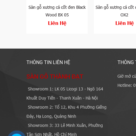
rBit HB 12-
Sàn gỗ xương cá cốt đen Black
Sàn gỗ xương cá cốt
Wood BX 05
OX2
đ
Liên Hệ
Liên Hệ
THÔNG TIN LIÊN HỆ
THÔNG 
SÀN GỖ THÀNH ĐẠT
Giờ mở cử
Hotline: 
Showroom 1: LK 05 Licogi 13 - Ngõ 164
Khuất Duy Tiến - Thanh Xuân - Hà Nội
Showroom 2: Tổ 12, Khu 4 Phường Giếng
Đáy, Hạ Long, Quảng Ninh
Showroom 3: 33 Lê Minh Xuân, Phường
Tân Sơn Nhất, Hồ Chí Minh