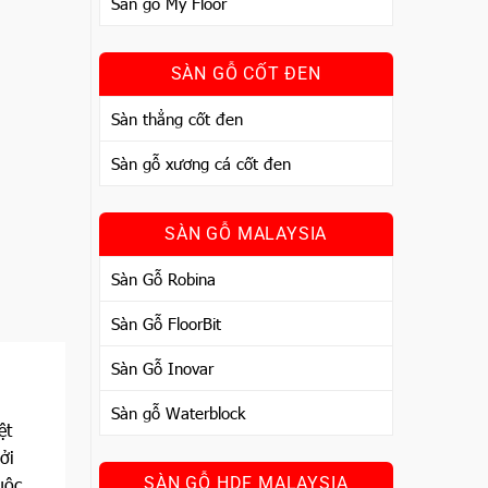
Sàn gỗ My Floor
SÀN GỖ CỐT ĐEN
Sàn thẳng cốt đen
Sàn gỗ xương cá cốt đen
SÀN GỖ MALAYSIA
Sàn Gỗ Robina
Sàn Gỗ FloorBit
Sàn Gỗ Inovar
Sàn gỗ Waterblock
ệt
ởi
uộc
SÀN GỖ HDF MALAYSIA