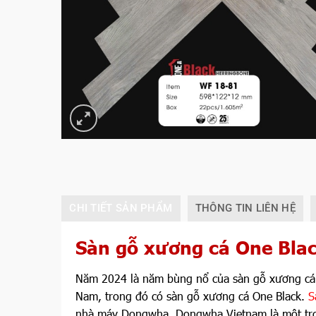
CHI TIẾT SẢN PHẨM
THÔNG TIN LIÊN HỆ
Sàn gỗ xương cá One Bla
Năm 2024 là năm bùng nổ của sàn gỗ xương cá cố
Nam, trong đó có sàn gỗ xương cá One Black.
S
nhà máy Dongwha. Dongwha Vietnam là một tro