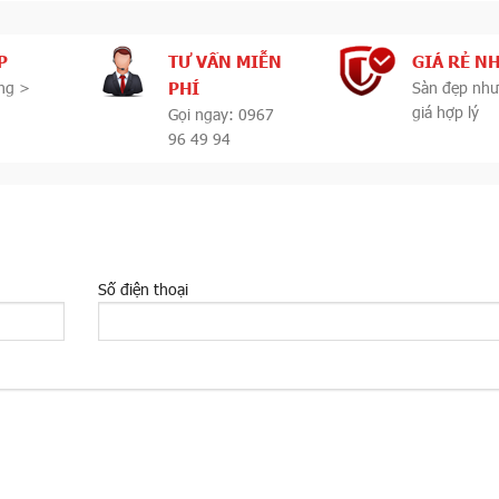
P
TƯ VẤN MIỄN
GIÁ RẺ N
PHÍ
ng >
Sàn đẹp như
giá hợp lý
Gọi ngay: 0967
96 49 94
Số điện thoại