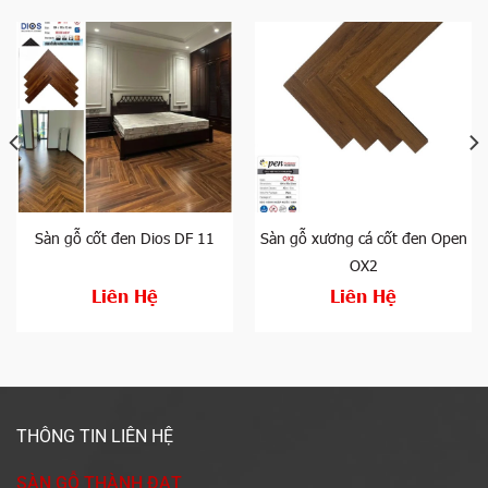
Sàn gỗ cốt đen Dios DF 11
Sàn gỗ xương cá cốt đen Open
OX2
Liên Hệ
Liên Hệ
THÔNG TIN LIÊN HỆ
SÀN GỖ THÀNH ĐẠT